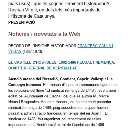
mals usus) , que és segons l'eminent historiador A.
Rovira i Virgili, un dels fets més importants de
l’Historia de Catalunya
PRESENTACIÓ
Noticies i novetats a la Web
RECORD DE L’INSIGNE HISTORIADOR
FRANCESC CAULA I
VEGAS
(1887-1973).
EL CASTELL D'HOSTOLES. 1002-1486 FEUDAL I REMENÇA.
QUARTER GENERAL DE VERNTALLAT
Atenció masos del Rosselló, Conflent, Capcir, Vallespir i la
Cerdanya francesa
. Els masos d'aquestes comarques figuren en
les relacions del llibre "El sindicat remença de 1448", recentment
editat pel Ajuntament de Girona i del que és autora M. Mercé
Homs i Brugaroles. Aquests masos , no figuren en el posterior
sindicat remença de 1488, puig aquestes comarques havien
passat a administració francesa, en temps del rei Joan II. El
sindicat de 1488, fou organitzat pel repartiment de talles
imposades en la Sentència Arbitral de Guadalupe de 1486