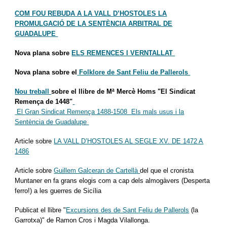
COM FOU REBUDA A LA VALL D’HOSTOLES LA
PROMULGACIÓ DE LA SENTÈNCIA ARBITRAL DE
GUADALUPE
Nova plana sobre
ELS REMENCES I VERNTALLAT
Nova plana sobre el
Folklore de Sant Feliu de Pallerols
Nou treball
sobre el llibre de Mª Mercè Homs "El Sindicat
Remença de 1448"
El Gran
Sindicat Remença 1488-1508 Els mals usus i la
Sentència de Guadalupe
Article sobre
LA VALL D’HOSTOLES AL SEGLE XV. DE 1472 A
1486
Article sobre
Guillem Galceran de Cartellà
del que el cronista
Muntaner en fa grans elogis com a cap dels almogàvers (Desperta
ferro!) a les guerres de Sicília
Publicat el llibre "
Excursions des de Sant Feliu de Pallerols
(la
Garrotxa)" de Ramon Cros i Magda Vilallonga.