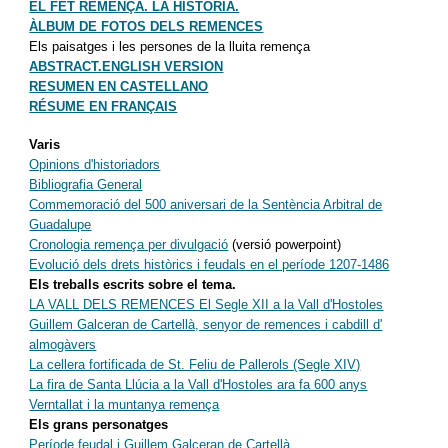
EL FET REMENÇA. LA HISTORIA.
ÀLBUM DE FOTOS DELS REMENCES
Els paisatges i les persones de la lluita remença
ABSTRACT.ENGLISH VERSION
RESUMEN EN CASTELLANO
RÉSUME EN FRANÇAIS
Varis
Opinions d'historiadors
Bibliografia General
Commemoració del 500 aniversari de la Sentència Arbitral de
Guadalupe
Cronologia remença per divulgació
(versió powerpoint)
Evolució dels drets històrics i feudals en el període 1207-1486
Els treballs escrits sobre el tema.
LA VALL DELS REMENCES El Segle XII a la Vall d'Hostoles
Guillem Galceran de Cartellà, senyor de remences i cabdill d'
almogàvers
La cellera fortificada de St. Feliu de Pallerols (Segle XIV)
La fira de Santa Llúcia a la Vall d'Hostoles ara fa 600 anys
Verntallat i la muntanya remença
Els grans personatges
Període feudal i Guillem Galceran de Cartellà