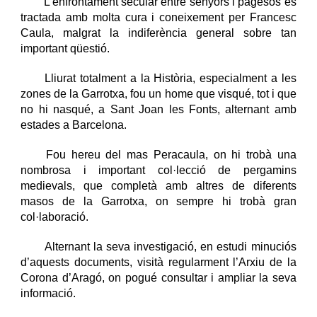
L’enfrontament secular entre senyors i pagesos es
tractada amb molta cura i coneixement per Francesc
Caula, malgrat la indiferència general sobre tan
important qüestió.
Lliurat totalment a la Història, especialment a les
zones de la Garrotxa, fou un home que visqué, tot i que
no hi nasqué, a Sant Joan les Fonts, alternant amb
estades a Barcelona.
Fou hereu del mas Peracaula, on hi trobà una
nombrosa i important col·lecció de pergamins
medievals, que completà amb altres de diferents
masos de la Garrotxa, on sempre hi trobà gran
col·laboració.
Alternant la seva investigació, en estudi minuciós
d’aquests documents, visità regularment l’Arxiu de la
Corona d’Aragó, on pogué consultar i ampliar la seva
informació.