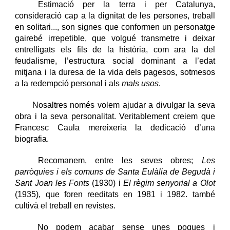
Estimació per la terra i per Catalunya,
consideració cap a la dignitat de les persones, treball
en solitari..., son signes que conformen un personatge
gairebé irrepetible, que volgué transmetre i deixar
entrelligats els fils de la història, com ara la del
feudalisme, l’estructura social dominant a l’edat
mitjana i la duresa de la vida dels pagesos, sotmesos
a la redempció personal i als
mals usos
.
Nosaltres només volem ajudar a divulgar la seva
obra i la seva personalitat. Veritablement creiem que
Francesc Caula mereixeria la dedicació d’una
biografia.
Recomanem, entre les seves obres;
Les
parròquies i els comuns de Santa Eulàlia de Begudà i
Sant Joan les Fonts
(1930) i
El règim senyorial a Olot
(1935), que foren reeditats en 1981 i 1982. també
cultivà el treball en revistes.
No podem acabar sense unes poques i